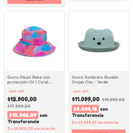
Gorro Piluso Bebe con
Gorro Sombrero Bombín
protección UV | Coral
Orejas Oso - Verde
Dibujos | Talle 3
-
28
%
OFF
-
24
%
OFF
$12.900,00
$11.099,00
$14.599,00
$17.999,00
$9.434,15
con
$10.965,00
con
Transferencia
Transferencia
3
x
$3.699,67
sin interés
3
x
$4.300,00
sin interés