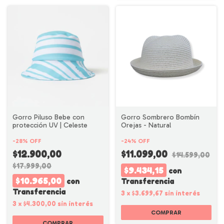
Gorro Piluso Bebe con
Gorro Sombrero Bombín
protección UV | Celeste
Orejas - Natural
-
28
%
OFF
-
24
%
OFF
$12.900,00
$11.099,00
$14.599,00
$17.999,00
$9.434,15
con
$10.965,00
con
Transferencia
Transferencia
3
x
$3.699,67
sin interés
3
x
$4.300,00
sin interés
COMPRAR