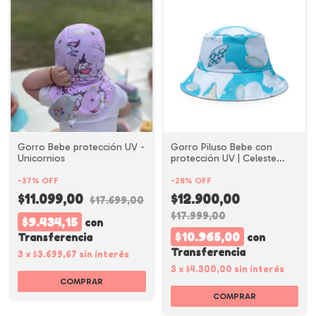
Gorro Piluso Bebe con
Gorro Bebe protección UV -
protección UV | Celeste
Unicornios
Estampado
-
28
%
OFF
-
37
%
OFF
$12.900,00
$11.099,00
$17.699,00
$17.999,00
$9.434,15
con
$10.965,00
con
Transferencia
Transferencia
3
x
$3.699,67
sin interés
3
x
$4.300,00
sin interés
COMPRAR