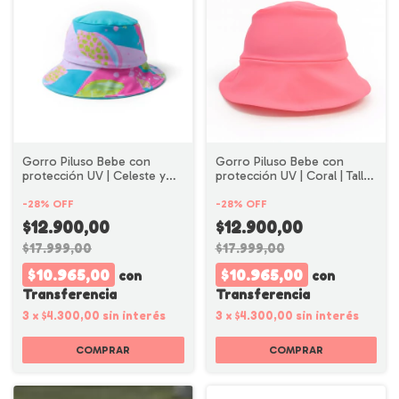
Gorro Piluso Bebe con
Gorro Piluso Bebe con
protección UV | Celeste y
protección UV | Coral | Talle
Rosa
2
-
28
%
OFF
-
28
%
OFF
$12.900,00
$12.900,00
$17.999,00
$17.999,00
$10.965,00
$10.965,00
con
con
Transferencia
Transferencia
3
x
$4.300,00
sin interés
3
x
$4.300,00
sin interés
COMPRAR
COMPRAR